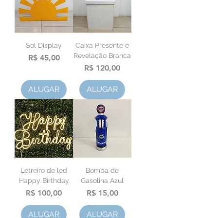
Sol Display
Caixa Presente e
Revelação Branca
Preço
R$ 45,00
Preço
R$ 120,00
ALUGAR
ALUGAR
Letreiro de led
Bomba de
Happy Birthday
Gasolina Azul
Preço
Preço
R$ 100,00
R$ 15,00
ALUGAR
ALUGAR