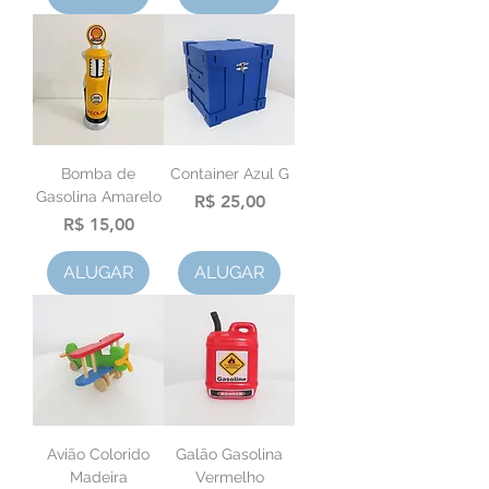
Bomba de
Container Azul G
Gasolina Amarelo
Preço
R$ 25,00
Preço
R$ 15,00
ALUGAR
ALUGAR
Avião Colorido
Galão Gasolina
Madeira
Vermelho