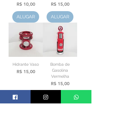
Preço
Preço
R$ 10,00
R$ 15,00
ALUGAR
ALUGAR
Hidrante Vaso
Bomba de
Gasolina
Preço
R$ 15,00
Vermelha
Preço
R$ 15,00
ALUGAR
ALUGAR