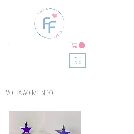
Clique em
MENU/PRODUTOS
e confira nossas peças
ME
e valores
NU
VOLTA AO MUNDO