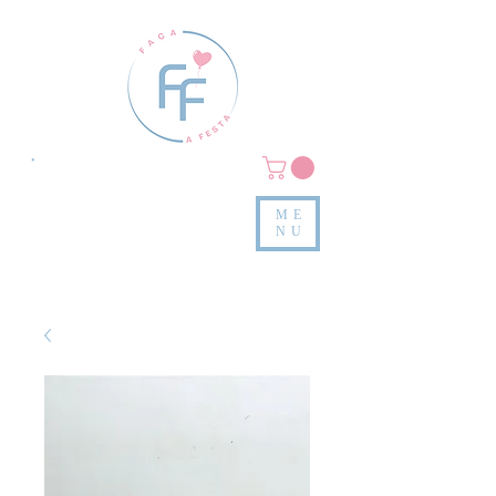
Clique em
MENU/PRODUTOS
e confira nossas peças
ME
e valores
NU