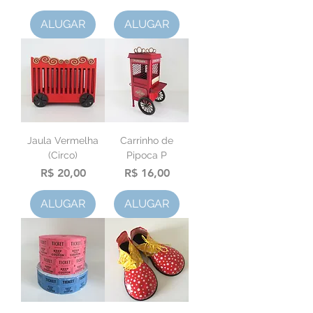
ALUGAR
ALUGAR
Jaula Vermelha
Carrinho de
(Circo)
Pipoca P
Preço
Preço
R$ 20,00
R$ 16,00
ALUGAR
ALUGAR