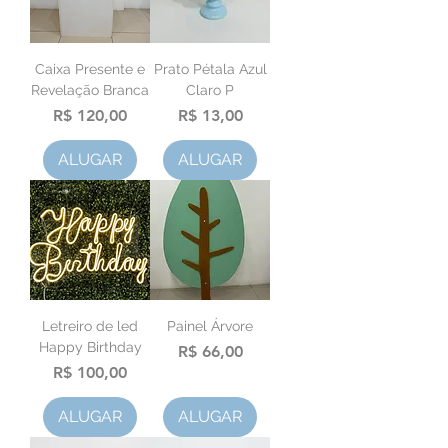
Caixa Presente e
Prato Pétala Azul
Revelação Branca
Claro P
Preço
Preço
R$ 120,00
R$ 13,00
ALUGAR
ALUGAR
Letreiro de led
Painel Árvore
Happy Birthday
Preço
R$ 66,00
Preço
R$ 100,00
ALUGAR
ALUGAR