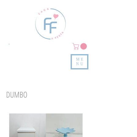
Clique em
MENU/PRODUTOS
e confira nossas peças
ME
e valores
NU
DUMBO