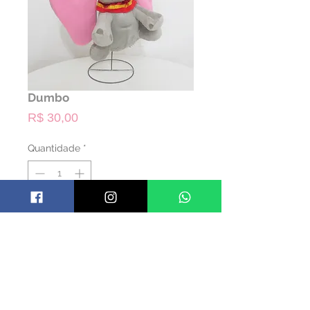
Dumbo
Preço
R$ 30,00
Quantidade
*
ALUGAR
Código: PDUMB01
Material: Pelúcia
Cor: Colorido
Dimensões: 34 alt x 33 larg