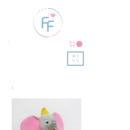
Clique em
MENU/PRODUTOS
e confira nossas peças
ME
e valores
NU