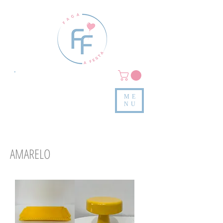
Clique em
MENU/PRODUTOS
e confira nossas peças
ME
e valores
NU
AMARELO