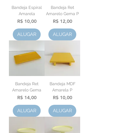
Bandeja Espiral
Bandeja Ret
Amarela
Amarelo Gema P
Preço
Preço
R$ 10,00
R$ 12,00
ALUGAR
ALUGAR
Bandeja Ret
Bandeja MDF
Amarelo Gema
Amarela P
Preço
Preço
R$ 14,00
R$ 10,00
ALUGAR
ALUGAR