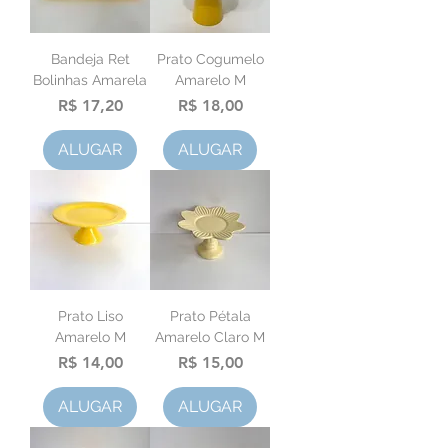
Bandeja Ret
Prato Cogumelo
Bolinhas Amarela
Amarelo M
Preço
Preço
R$ 17,20
R$ 18,00
ALUGAR
ALUGAR
Prato Liso
Prato Pétala
Amarelo M
Amarelo Claro M
Preço
Preço
R$ 14,00
R$ 15,00
ALUGAR
ALUGAR