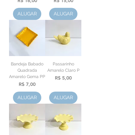
Preço
Preço
R$ 16,00
R$ 15,00
ALUGAR
ALUGAR
Bandeja Babado
Passarinho
Quadrada
Amarelo Claro P
Amarelo Gema PP
Preço
R$ 5,00
Preço
R$ 7,00
ALUGAR
ALUGAR