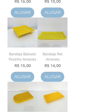
Preço
Preço
R$ 16,00
R$ 10,00
ALUGAR
ALUGAR
Bandeja Babado
Bandeja Ret
Pezinho Amarela
Amarela
Preço
Preço
R$ 15,00
R$ 14,00
ALUGAR
ALUGAR