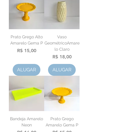
Prato Grego Alto
Vaso
Amarelo Gema P
GeométricoAmare
lo Claro
Preço
R$ 15,00
Preço
R$ 18,00
ALUGAR
ALUGAR
Bandeja Amarelo
Prato Grego
Neon
Amarelo Gema P