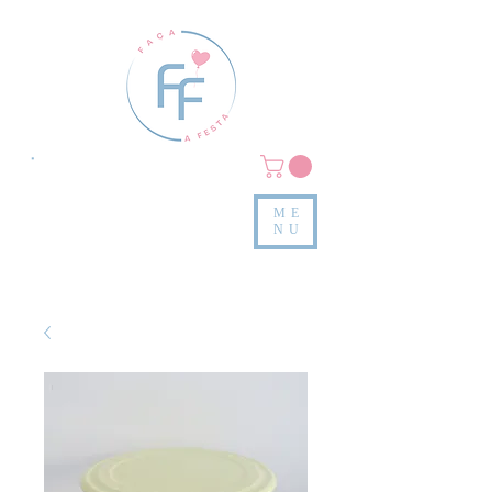
Clique em
MENU/PRODUTOS
e confira nossas peças
ME
e valores
NU