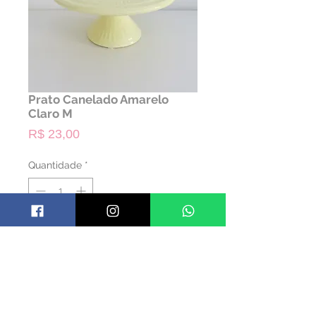
Prato Canelado Amarelo
Claro M
Preço
R$ 23,00
Quantidade
*
ALUGAR
Código: PRACANELADO02
Material: Cerâmica
Cor: Amarelo Claro