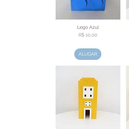
Visualização rápida
Lego Azul
Preço
R$ 10,00
ALUGAR