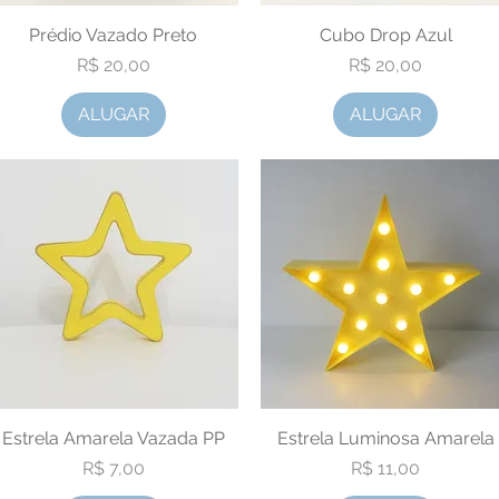
Prédio Vazado Preto
Visualização rápida
Visualização rápida
Cubo Drop Azul
Preço
Preço
R$ 20,00
R$ 20,00
ALUGAR
ALUGAR
Estrela Amarela Vazada PP
Visualização rápida
Estrela Luminosa Amarela
Visualização rápida
Preço
Preço
R$ 7,00
R$ 11,00