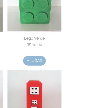
Visualização rápida
Lego Verde
Preço
R$ 10,00
ALUGAR