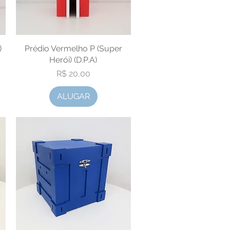
)
Prédio Vermelho P (Super
Visualização rápida
Herói) (D.P.A)
Preço
R$ 20,00
ALUGAR