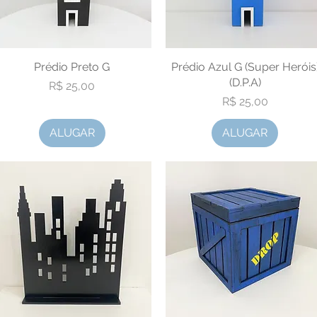
Visualização rápida
Prédio Preto G
Prédio Azul G (Super Heróis
Visualização rápida
(D.P.A)
Preço
R$ 25,00
Preço
R$ 25,00
ALUGAR
ALUGAR