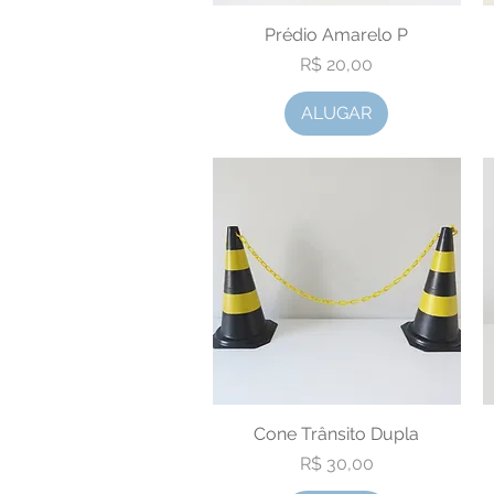
Prédio Amarelo P
Visualização rápida
Preço
R$ 20,00
ALUGAR
Cone Trânsito Dupla
Visualização rápida
Preço
R$ 30,00