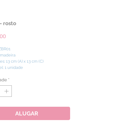
- rosto
Preço
,00
ZBR01
: madeira
s: 13 cm (A) x 13 cm (C)
el: 1 unidade
ade
*
ALUGAR