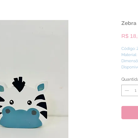
Zebra 
R$ 18
Código:
Material
Dimensõe
Disponív
Quantid