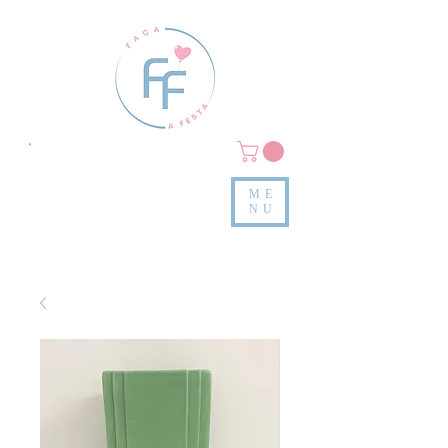
Clique em
MENU/PRODUTOS
e confira nossas peças
ME
e valores
NU