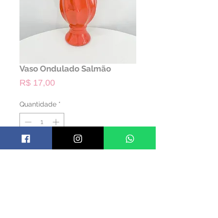
Vaso Ondulado Salmão
Preço
R$ 17,00
Quantidade
*
ALUGAR
Código: VASOND05
Material: Cerâmica
Cor: Salmão
Dimensões:17 diam x 31 alt