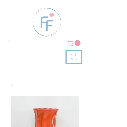
Clique em
MENU/PRODUTOS
e confira nossas peças
ME
e valores
NU