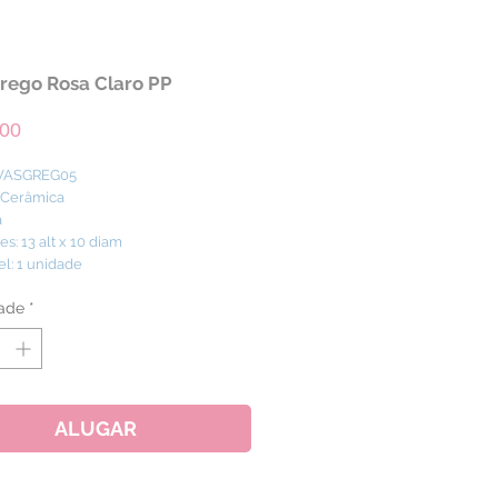
rego Rosa Claro PP
Preço
,00
 VASGREG05
: Cerâmica
a
s: 13 alt x 10 diam
el: 1 unidade
ade
*
ALUGAR