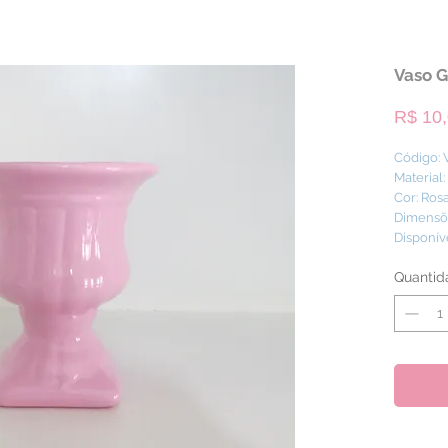
Vaso G
R$ 10
Código:
Material
Cor: Ros
Dimensõe
Disponív
Quantid