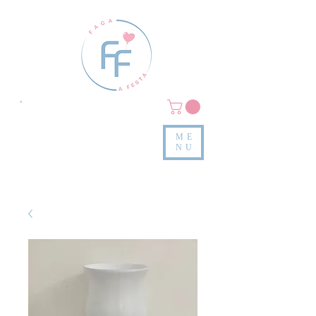
Clique em
MENU/PRODUTOS
e confira nossas peças
ME
e valores
NU