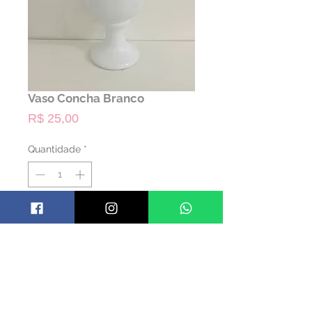
Vaso Concha Branco
Preço
R$ 25,00
Quantidade
*
ALUGAR
Código: VASCON04
Material: Cerêmica
Cor: Branco