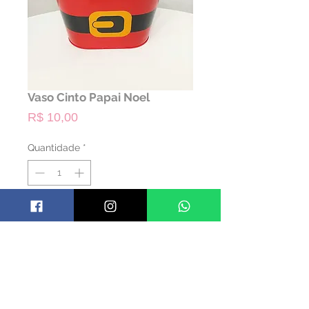
Vaso Cinto Papai Noel
Preço
R$ 10,00
Quantidade
*
ALUGAR
Código: TVSNL01
Material: Alumínio
Cor: colorido