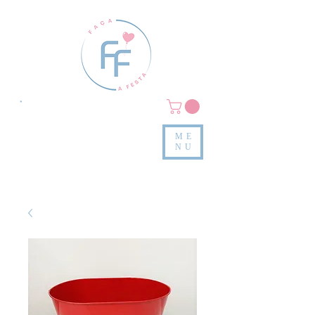
Clique em
MENU/PRODUTOS
e confira nossas peças
ME
e valores
NU