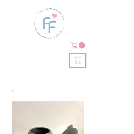
Clique em
MENU/PRODUTOS
e confira nossas peças
ME
e valores
NU