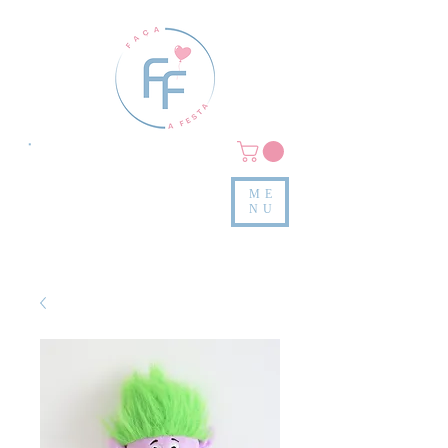
Clique em
MENU/PRODUTOS
e confira nossas peças
ME
e valores
NU