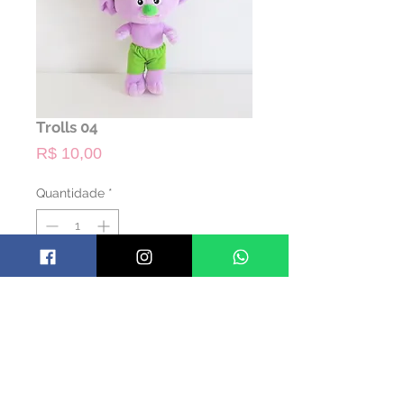
Trolls 04
Preço
R$ 10,00
Quantidade
*
ALUGAR
Código: PTROLLS04
Material: Pelúcia
Cor: Colorido
Dimensões: 22 alt