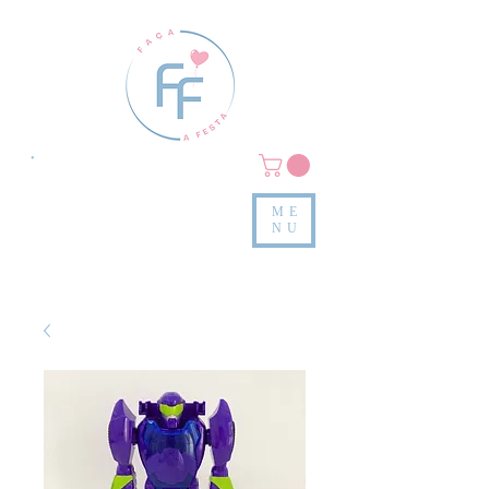
Clique em
MENU/PRODUTOS
e confira nossas peças
ME
e valores
NU