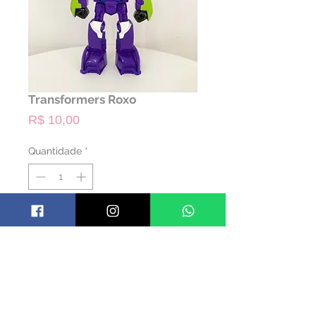
Transformers Roxo
Preço
R$ 10,00
Quantidade
*
ALUGAR
Código: PTRANSF04
Cor: Colorido
Material: produto oficial