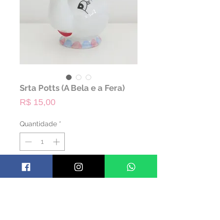
Srta Potts (A Bela e a Fera)
Preço
R$ 15,00
Quantidade
*
ALUGAR
Código: TPOTTS01
Material: Cerâmica
Cor: Colorido