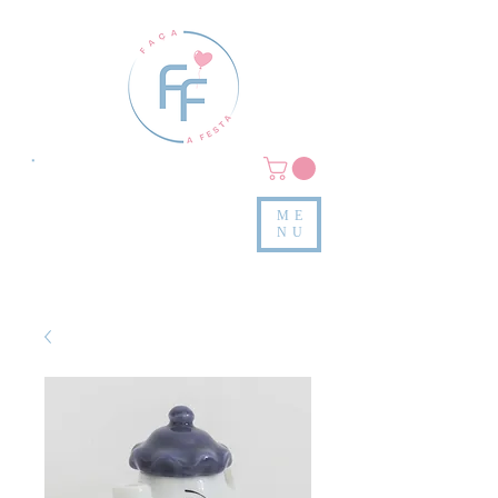
Clique em
MENU/PRODUTOS
e confira nossas peças
ME
e valores
NU