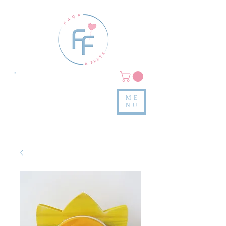
Clique em
MENU/PRODUTOS
e confira nossas peças
ME
e valores
NU