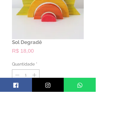
Sol Degradê
Preço
R$ 18,00
Quantidade
*
ALUGAR
Código: TSOL01
Material: Madeira
Cor: Amarelo/Laranja
Dimensões: 30 larg x 16 alt