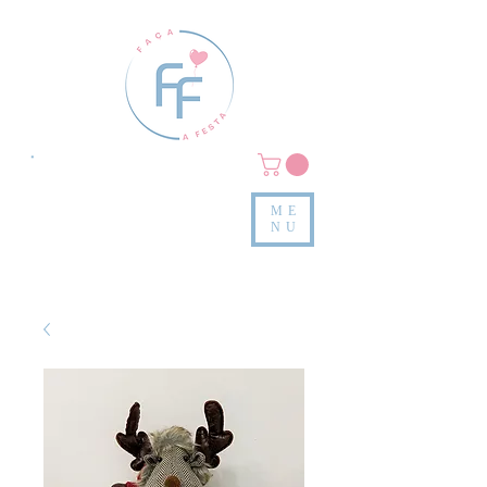
Clique em
MENU/PRODUTOS
e confira nossas peças
ME
e valores
NU