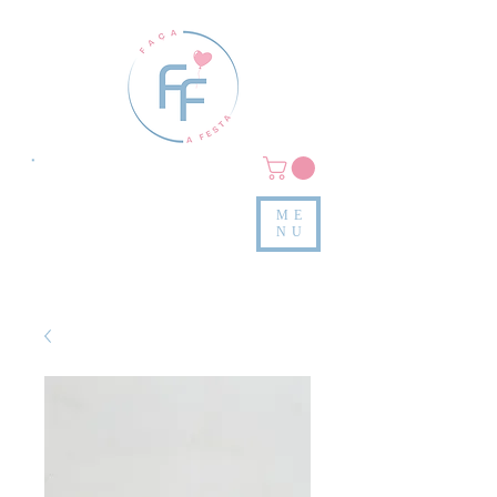
Clique em
MENU/PRODUTOS
e confira nossas peças
ME
e valores
NU