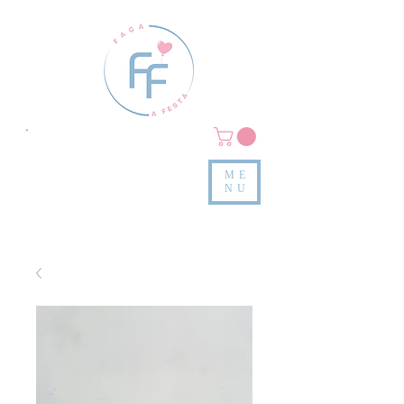
Clique em
MENU/PRODUTOS
e confira nossas peças
ME
e valores
NU