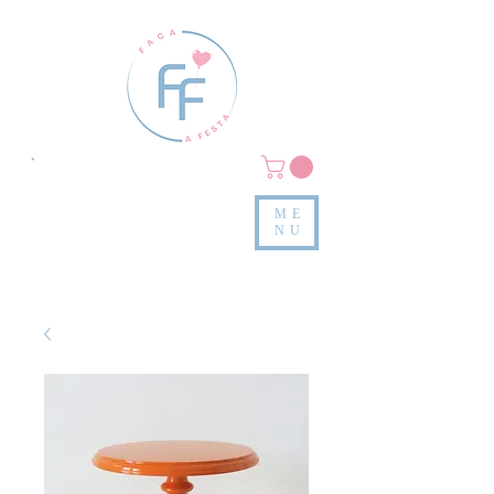
Clique em
MENU/PRODUTOS
e confira nossas peças
ME
e valores
NU