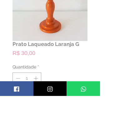
Prato Laqueado Laranja G
Preço
R$ 30,00
Quantidade
*
ALUGAR
Código: PRATLAQ05
Material: Madeira Laqueada
Cor: Laranja
Dimensões: 30 alt x 30 diam