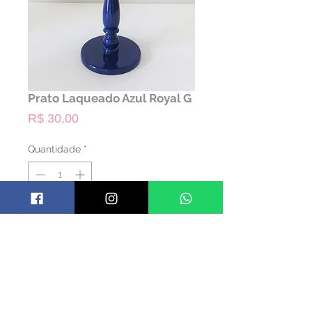
Prato Laqueado Azul Royal G
Preço
R$ 30,00
Quantidade
*
ALUGAR
Código: PRATLAQ01
Material: Madeira
Cor: Azul
Dimensões: 30 alt x 28 diam