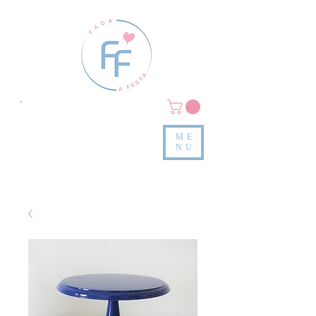
Clique em
MENU/PRODUTOS
e confira nossas peças
ME
e valores
NU