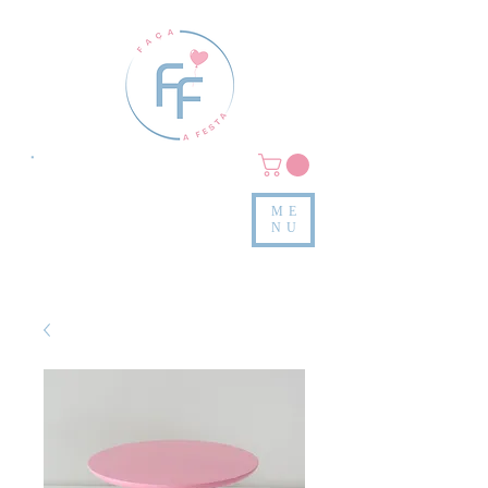
Clique em
MENU/PRODUTOS
e confira nossas peças
ME
e valores
NU