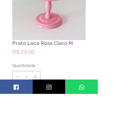
Prato Laca Rosa Claro M
Preço
R$ 23,00
Quantidade
*
ALUGAR
Código: PRATLACA06
Material: Madeira
Cor: Rosa
Dimensões: 16 alt x 24 diam