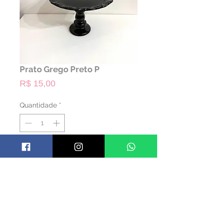
Prato Grego Preto P
Preço
R$ 15,00
Quantidade
*
ALUGAR
Código: PGREGP06
Material: Cerâmica
Cor: Preto