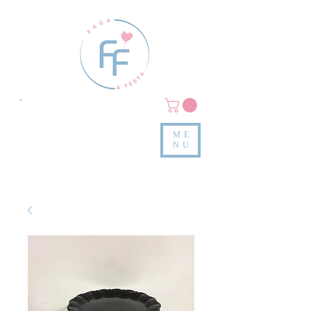
Clique em
MENU/PRODUTOS
e confira nossas peças
ME
e valores
NU