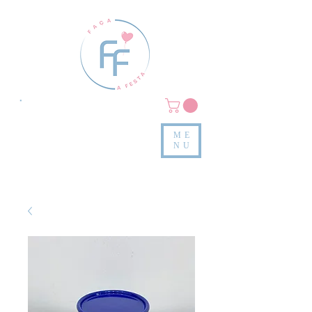
Clique em
MENU/PRODUTOS
e confira nossas peças
ME
e valores
NU