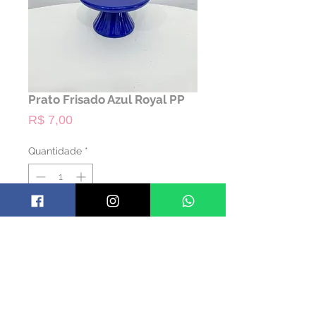
Prato Frisado Azul Royal PP
Preço
R$ 7,00
Quantidade
*
ALUGAR
Código: PRAFRIS07
Material: Cerâmica
Cor: Azul Royal
Dimensões: 6,5 alt x 12 diam