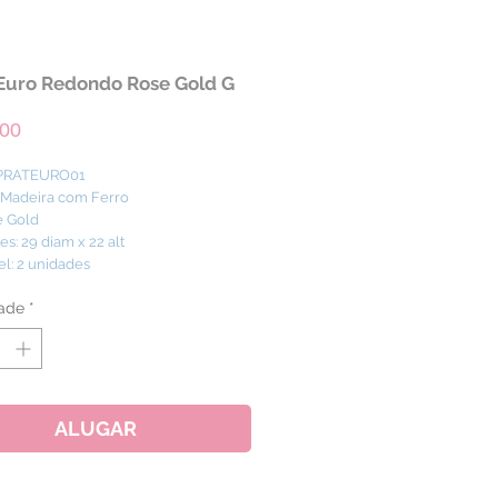
Euro Redondo Rose Gold G
Preço
,00
 PRATEURO01
: Madeira com Ferro
e Gold
s: 29 diam x 22 alt
el: 2 unidades
ade
*
ALUGAR