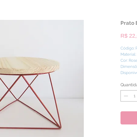
Prato 
R$ 22
Código:
Material
Cor: Ros
Dimensõe
Disponív
Quantid