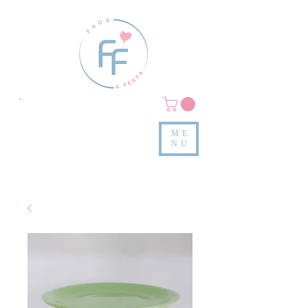
Clique em
MENU/PRODUTOS
e confira nossas peças
ME
e valores
NU