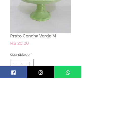
Prato Concha Verde M
Preço
R$ 20,00
Quantidade
*
ALUGAR
Código: PRACONC02
Material: Cerâmica
Cor: Verde
Dimensões: 12 alt x 22,5 diam