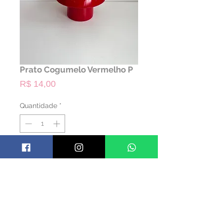
Prato Cogumelo Vermelho P
Preço
R$ 14,00
Quantidade
*
ALUGAR
Código: PCG10
Material: Cerâmica
Cor: Vermelho