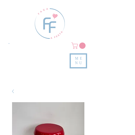
Clique em
MENU/PRODUTOS
e confira nossas peças
ME
e valores
NU