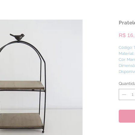
Pratel
R$ 16
Código:
Material
Cor: Mar
Dimensões
Disponív
Quantid