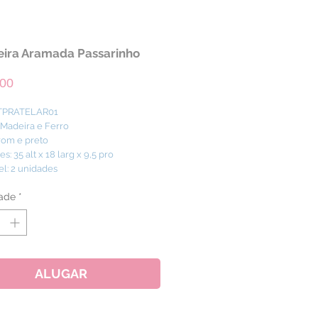
eira Aramada Passarinho
Preço
,00
 TPRATELAR01
: Madeira e Ferro
rom e preto
: 35 alt x 18 larg x 9,5 pro
el: 2 unidades
ade
*
ALUGAR