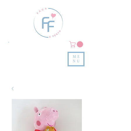
Clique em
MENU/PRODUTOS
e confira nossas peças
ME
e valores
NU