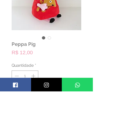
Peppa Pig
Preço
R$ 12,00
Quantidade
*
ALUGAR
Código: PPEPPA01
Material: Pelúcia
Cor: Colorido
Dimensões: 20 alt