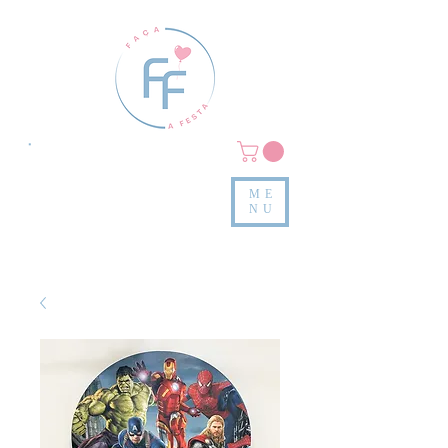
Clique em
MENU/PRODUTOS
e confira nossas peças
ME
e valores
NU