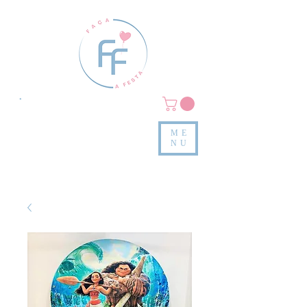
Clique em
MENU/PRODUTOS
e confira nossas peças
ME
e valores
NU