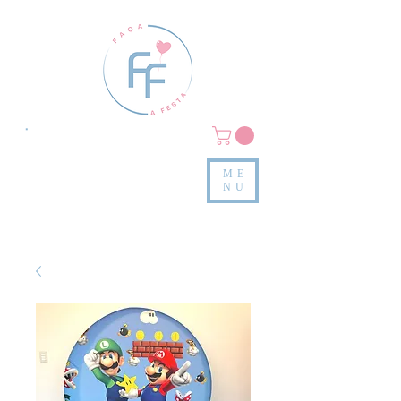
Clique em
MENU/PRODUTOS
e confira nossas peças
ME
e valores
NU