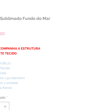
 Sublimado Fundo do Mar
Preço
,00
ACOMPANHA A ESTRUTURA
NTE TECIDO
 SUBL22
 Tecido
orido
s: 1,50 diâmetro
el: 1 unidade
: Painel
ade
*