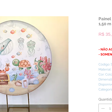
Painel
1,50 m
R$ 35
- NÃO 
- SOME
Código:
Material:
Cor: Col
Dimensõe
Disponív
Categoria
Quantid