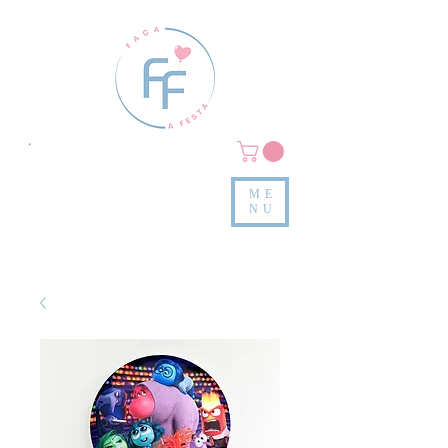
Clique em
MENU/PRODUTOS
e confira nossas peças
ME
e valores
NU