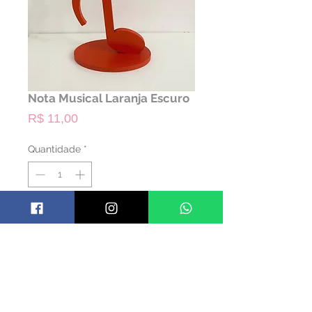
Nota Musical Laranja Escuro
Preço
R$ 11,00
Quantidade
*
ALUGAR
Código: TNOTAM03
Material: Madeira
Cor: Laranja escuro