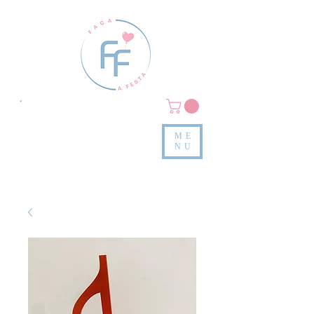
Clique em
MENU/PRODUTOS
e confira nossas peças
ME
e valores
NU