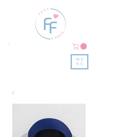
Clique em
MENU/PRODUTOS
e confira nossas peças
ME
e valores
NU