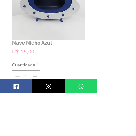
Nave Nicho Azul
Preço
R$ 15,00
Quantidade
*
ALUGAR
Código: PSIMBA01
Material: Madeira
Cor: Colorido
Dimensões: 34 alt