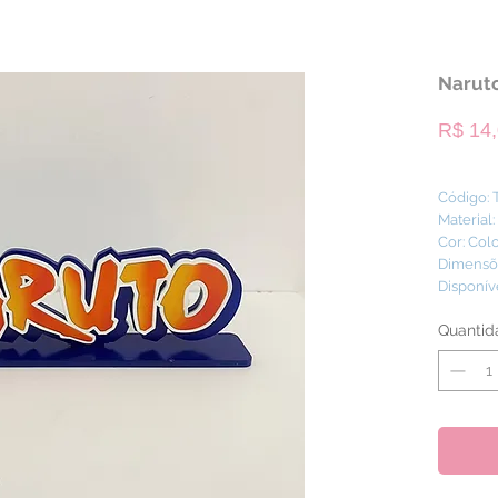
Naruto
R$ 14
Código:
Material
Cor: Col
Dimensões
Disponív
Quantid