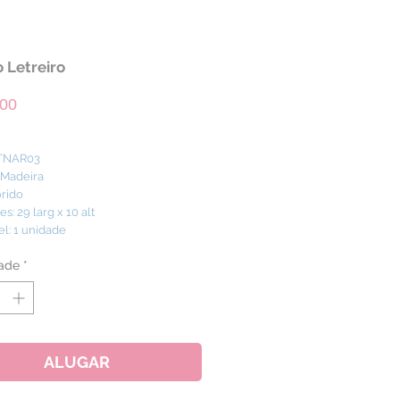
 Letreiro
Preço
,00
 TNAR03
: Madeira
orido
: 29 larg x 10 alt
el: 1 unidade
ade
*
ALUGAR