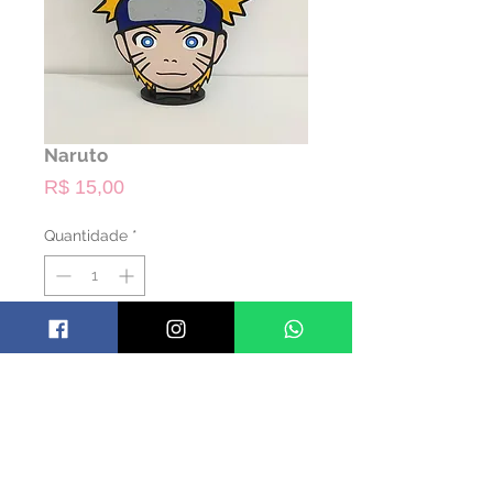
Naruto
Preço
R$ 15,00
Quantidade
*
ALUGAR
Código: TNAR02
Material: Madeira
Cor: Preto