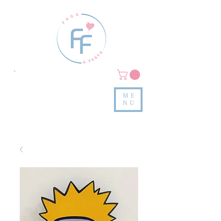
Clique em
MENU/PRODUTOS
e confira nossas peças
ME
e valores
NU