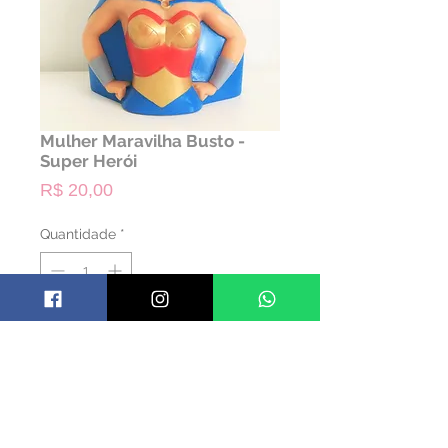
Mulher Maravilha Busto -
Super Herói
Preço
R$ 20,00
Quantidade
*
ALUGAR
Código: PMULHERM2
Material: Borracha
Cor: Colorido