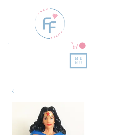
Clique em
MENU/PRODUTOS
e confira nossas peças
ME
e valores
NU