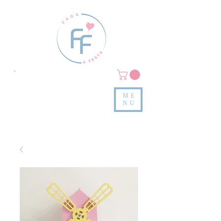
Clique em
MENU/PRODUTOS
e confira nossas peças
ME
e valores
NU