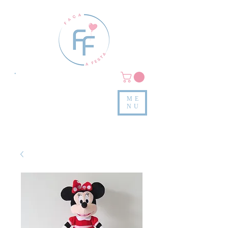
Clique em
MENU/PRODUTOS
e confira nossas peças
ME
e valores
NU