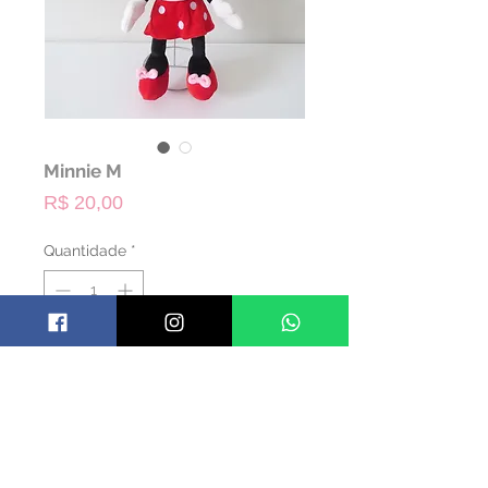
Minnie M
Preço
R$ 20,00
Quantidade
*
ALUGAR
Código: PMINNIE01
Material: Pelúcia
Cor: Colorido
Dimensões: 37 alt