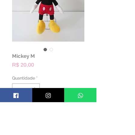
Mickey M
Preço
R$ 20,00
Quantidade
*
ALUGAR
Código: PMICKEY01
Material: Pelúcia