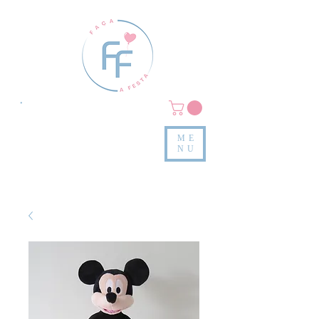
Clique em
MENU/PRODUTOS
e confira nossas peças
ME
e valores
NU