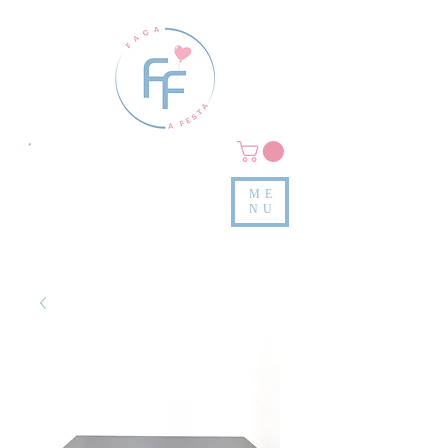
Clique em
MENU/PRODUTOS
e confira nossas peças
ME
e valores
NU