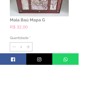
Mala Baú Mapa G
Preço
R$ 32,00
Quantidade
*
ALUGAR
Código: TMALABMAP01
Material: Madeira
Cor: Bege
Dimensões: 30 larg x 23 comp x 22 alt
Disponível: 1 unidade