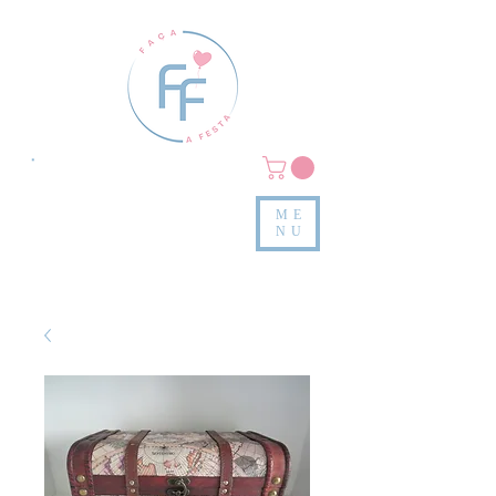
Clique em
MENU/PRODUTOS
e confira nossas peças
ME
e valores
NU