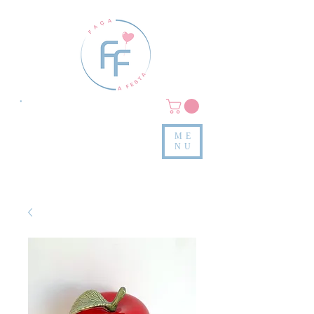
Clique em
MENU/PRODUTOS
e confira nossas peças
ME
e valores
NU