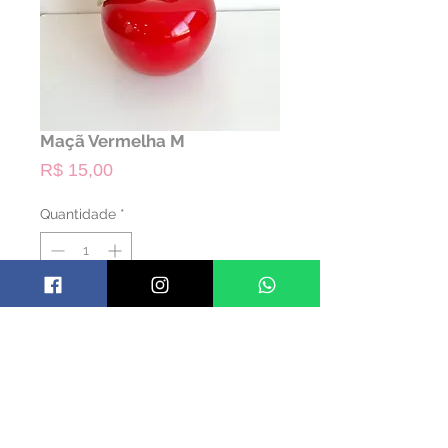
Maçã Vermelha M
Preço
R$ 15,00
Quantidade
*
ALUGAR
Código: TMACAV02
Material: Cerâmica
Cor: Vermelho
Dimensões: