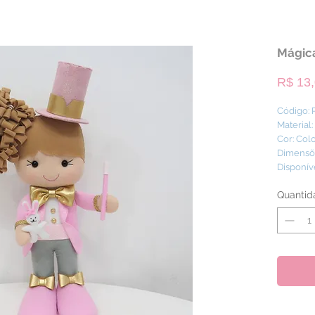
Mágica
R$ 13
Código:
Material:
Cor: Col
Dimensõe
Disponív
Quantid