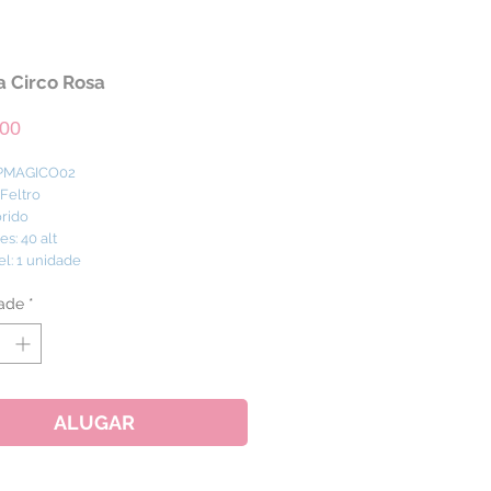
 Circo Rosa
Preço
,00
 PMAGICO02
 Feltro
orido
s: 40 alt
el: 1 unidade
ade
*
ALUGAR