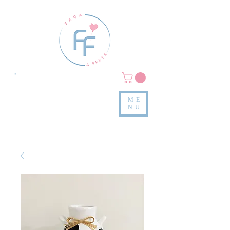
Clique em
MENU/PRODUTOS
e confira nossas peças
ME
e valores
NU