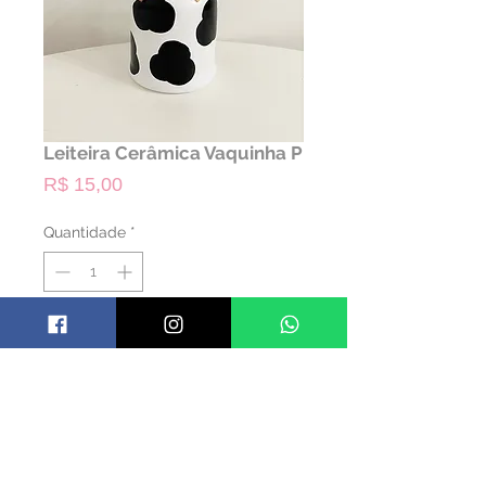
Leiteira Cerâmica Vaquinha P
Preço
R$ 15,00
Quantidade
*
ALUGAR
Código: TLEITAL04
Material: Cerâmica
Cor: Colorido