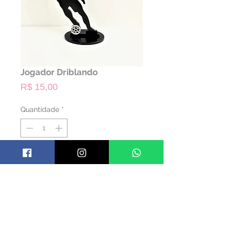
Jogador Driblando
Preço
R$ 15,00
Quantidade
*
ALUGAR
Código: TJG03
Material: Madeira
Cor: Preto
Dimensões: 22 alt x 11,5 comp - base x 7