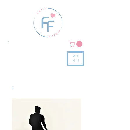
Clique em
MENU/PRODUTOS
e confira nossas peças
ME
e valores
NU